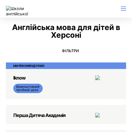
Англійська для ділового листування
Англійська мова для дітей в
Херсоні
ФІЛЬТРИ
МИ РЕКОМЕНДУЄМО
Iknow
Безкоштовний
пробний урок
Перша Дитяча Академія