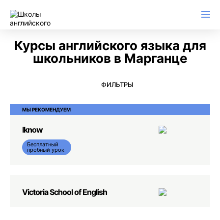
Английский для начинающих
Для школьников (Подростков)
Английский для иммиграции
Английский для деловой переписки
Курсы английского языка для
школьников в Марганце
ФИЛЬТРЫ
МЫ РЕКОМЕНДУЕМ
Iknow
Бесплатный
пробный урок
Victoria School of English