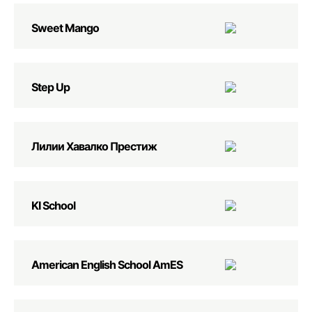
Sweet Mango
Step Up
Лилии Хавалко Престиж
KI School
American English School AmES