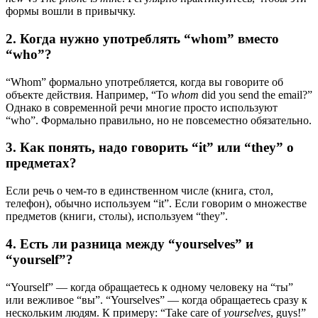
формы вошли в привычку.
2. Когда нужно употреблять “whom” вместо
“who”?
“Whom” формально употребляется, когда вы говорите об
объекте действия. Например, “To
whom
did you send the email?”
Однако в современной речи многие просто используют
“who”. Формально правильно, но не повсеместно обязательно.
3. Как понять, надо говорить “it” или “they” о
предметах?
Если речь о чем-то в единственном числе (книга, стол,
телефон), обычно используем “it”. Если говорим о множестве
предметов (книги, столы), используем “they”.
4. Есть ли разница между “yourselves” и
“yourself”?
“Yourself” — когда обращаетесь к одному человеку на “ты”
или вежливое “вы”. “Yourselves” — когда обращаетесь сразу к
нескольким людям. К примеру: “Take care of
yourselves
, guys!”