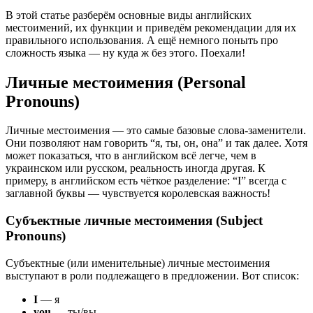
В этой статье разберём основные виды английских
местоимений, их функции и приведём рекомендации для их
правильного использования. А ещё немного поныть про
сложность языка — ну куда ж без этого. Поехали!
Личные местоимения (Personal
Pronouns)
Личные местоимения — это самые базовые слова-заменители.
Они позволяют нам говорить “я, ты, он, она” и так далее. Хотя
может показаться, что в английском всё легче, чем в
украинском или русском, реальность иногда другая. К
примеру, в английском есть чёткое разделение: “I” всегда с
заглавной буквы — чувствуется королевская важность!
Субъектные личные местоимения (Subject
Pronouns)
Субъектные (или именительные) личные местоимения
выступают в роли подлежащего в предложении. Вот список:
I
— я
you
— ты/вы