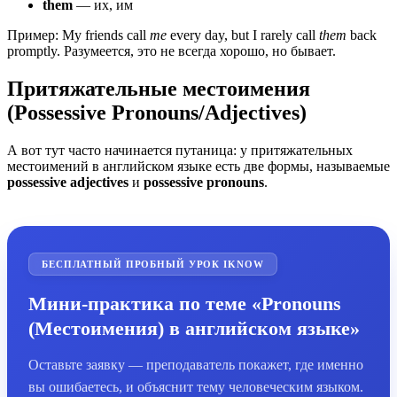
them
— их, им
Пример: My friends call
me
every day, but I rarely call
them
back
promptly. Разумеется, это не всегда хорошо, но бывает.
Притяжательные местоимения
(Possessive Pronouns/Adjectives)
А вот тут часто начинается путаница: у притяжательных
местоимений в английском языке есть две формы, называемые
possessive adjectives
и
possessive pronouns
.
БЕСПЛАТНЫЙ ПРОБНЫЙ УРОК IKNOW
Мини-практика по теме «Pronouns
(Местоимения) в английском языке»
Оставьте заявку — преподаватель покажет, где именно
вы ошибаетесь, и объяснит тему человеческим языком.