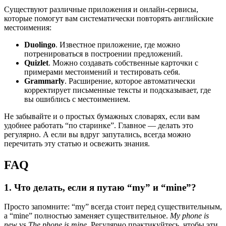
Существуют различные приложения и онлайн-сервисы,
которые помогут вам систематически повторять английские
местоимения:
Duolingo
. Известное приложение, где можно
потренироваться в построении предложений.
Quizlet
. Можно создавать собственные карточки с
примерами местоимений и тестировать себя.
Grammarly
. Расширение, которое автоматически
корректирует письменные тексты и подсказывает, где
вы ошиблись с местоимением.
Не забывайте и о простых бумажных словарях, если вам
удобнее работать “по старинке”. Главное — делать это
регулярно. А если вы вдруг запутались, всегда можно
перечитать эту статью и освежить знания.
FAQ
1. Что делать, если я путаю “my” и “mine”?
Просто запомните: “my” всегда стоит перед существительным,
а “mine” полностью заменяет существительное.
My phone is
new
vs
The phone is mine
. Регулярно практикуйтесь, чтобы эти