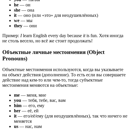
he
— он
she
— она
it
— оно (или «это» для неодушевлённых)
we
— мы
they
— они
Пример:
I
learn English every day because
it
is fun. Хотя иногда
не столь весело, но всё же стоит продолжать!
Объектные личные местоимения (Object
Pronouns)
Объектные местоимения используются, когда вы указываете
на объект действия (дополнение). То есть если вы совершаете
действие над кем-то или чем-то, тогда субъектные
местоимения меняются на объектные:
me
— меня, мне
you
— тебя, тебе, вас, вам
him
— его, ему
her
— её, ей
it
— его/её/ему (для неодушевлённых), так что ничего не
меняется
us
— нас, нам