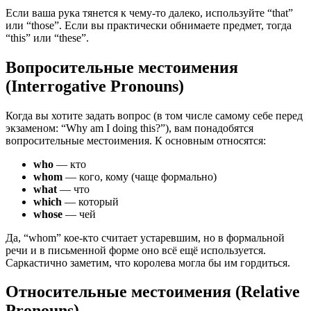
Если ваша рука тянется к чему-то далеко, используйте “that”
или “those”. Если вы практически обнимаете предмет, тогда
“this” или “these”.
Вопросительные местоимения
(Interrogative Pronouns)
Когда вы хотите задать вопрос (в том числе самому себе перед
экзаменом: “Why am I doing this?”), вам понадобятся
вопросительные местоимения. К основным относятся:
who
— кто
whom
— кого, кому (чаще формально)
what
— что
which
— который
whose
— чей
Да, “whom” кое-кто считает устаревшим, но в формальной
речи и в письменной форме оно всё ещё используется.
Саркастично заметим, что королева могла бы им гордиться.
Относительные местоимения (Relative
Pronouns)