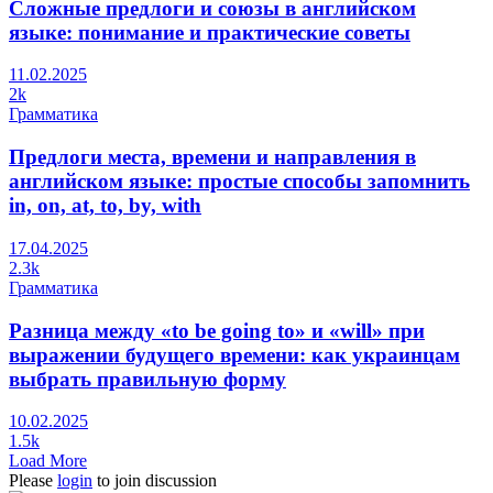
Сложные предлоги и союзы в английском
языке: понимание и практические советы
11.02.2025
2k
Грамматика
Предлоги места, времени и направления в
английском языке: простые способы запомнить
in, on, at, to, by, with
17.04.2025
2.3k
Грамматика
Разница между «to be going to» и «will» при
выражении будущего времени: как украинцам
выбрать правильную форму
10.02.2025
1.5k
Load More
Please
login
to join discussion