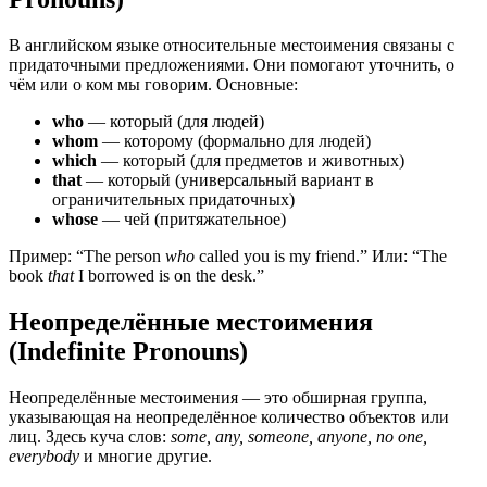
В английском языке относительные местоимения связаны с
придаточными предложениями. Они помогают уточнить, о
чём или о ком мы говорим. Основные:
who
— который (для людей)
whom
— которому (формально для людей)
which
— который (для предметов и животных)
that
— который (универсальный вариант в
ограничительных придаточных)
whose
— чей (притяжательное)
Пример: “The person
who
called you is my friend.” Или: “The
book
that
I borrowed is on the desk.”
Неопределённые местоимения
(Indefinite Pronouns)
Неопределённые местоимения — это обширная группа,
указывающая на неопределённое количество объектов или
лиц. Здесь куча слов:
some, any, someone, anyone, no one,
everybody
и многие другие.