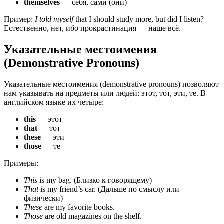
themselves
— себя, сами (они)
Пример:
I told myself
that I should study more, but did I listen?
Естественно, нет, ибо прокрастинация — наше всё.
Указательные местоимения
(Demonstrative Pronouns)
Указательные местоимения (demonstrative pronouns) позволяют
нам указывать на предметы или людей: этот, тот, эти, те. В
английском языке их четыре:
this
— этот
that
— тот
these
— эти
those
— те
Примеры:
This
is my bag. (Близко к говорящему)
That
is my friend’s car. (Дальше по смыслу или
физически)
These
are my favorite books.
Those
are old magazines on the shelf.