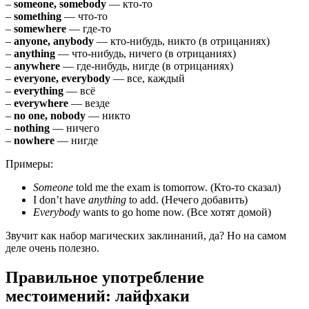
–
someone, somebody
— кто-то
–
something
— что-то
–
somewhere
— где-то
–
anyone, anybody
— кто-нибудь, никто (в отрицаниях)
–
anything
— что-нибудь, ничего (в отрицаниях)
–
anywhere
— где-нибудь, нигде (в отрицаниях)
–
everyone, everybody
— все, каждый
–
everything
— всё
–
everywhere
— везде
–
no one, nobody
— никто
–
nothing
— ничего
–
nowhere
— нигде
Примеры:
Someone
told me the exam is tomorrow. (Кто-то сказал)
I don’t have
anything
to add. (Нечего добавить)
Everybody
wants to go home now. (Все хотят домой)
Звучит как набор магических заклинаний, да? Но на самом
деле очень полезно.
Правильное употребление
местоимений: лайфхаки