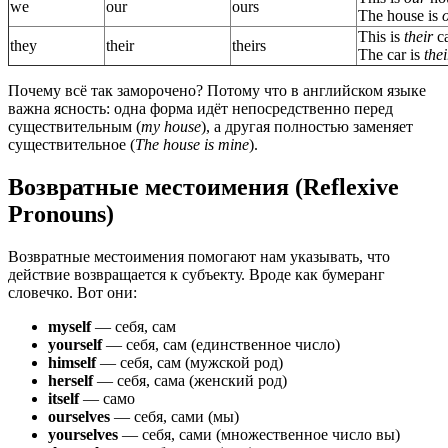
we
our
ours
The house is
This is
their
ca
they
their
theirs
The car is
thei
Почему всё так заморочено? Потому что в английском языке
важна ясность: одна форма идёт непосредственно перед
существительным (
my house
), а другая полностью заменяет
существительное (
The house is mine
).
Возвратные местоимения (Reflexive
Pronouns)
Возвратные местоимения помогают нам указывать, что
действие возвращается к субъекту. Вроде как бумеранг
словечко. Вот они:
myself
— себя, сам
yourself
— себя, сам (единственное число)
himself
— себя, сам (мужской род)
herself
— себя, сама (женский род)
itself
— само
ourselves
— себя, сами (мы)
yourselves
— себя, сами (множественное число вы)