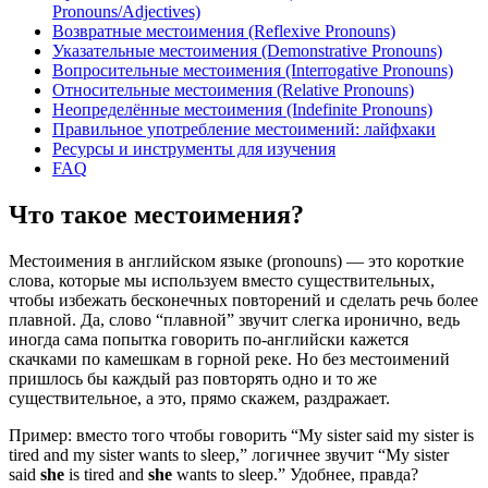
Pronouns/Adjectives)
Возвратные местоимения (Reflexive Pronouns)
Указательные местоимения (Demonstrative Pronouns)
Вопросительные местоимения (Interrogative Pronouns)
Относительные местоимения (Relative Pronouns)
Неопределённые местоимения (Indefinite Pronouns)
Правильное употребление местоимений: лайфхаки
Ресурсы и инструменты для изучения
FAQ
Что такое местоимения?
Местоимения в английском языке (pronouns) — это короткие
слова, которые мы используем вместо существительных,
чтобы избежать бесконечных повторений и сделать речь более
плавной. Да, слово “плавной” звучит слегка иронично, ведь
иногда сама попытка говорить по-английски кажется
скачками по камешкам в горной реке. Но без местоимений
пришлось бы каждый раз повторять одно и то же
существительное, а это, прямо скажем, раздражает.
Пример: вместо того чтобы говорить “My sister said my sister is
tired and my sister wants to sleep,” логичнее звучит “My sister
said
she
is tired and
she
wants to sleep.” Удобнее, правда?