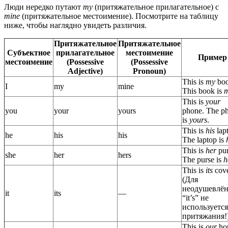
Люди нередко путают
my
(притяжательное прилагательное) с
mine
(притяжательное местоимение). Посмотрите на таблицу
ниже, чтобы наглядно увидеть различия.
Притяжательное
Притяжательное
Субъектное
прилагательное
местоимение
Пример
местоимение
(Possessive
(Possessive
Adjective)
Pronoun)
This is
my
boo
I
my
mine
This book is
m
This is
your
you
your
yours
phone. The p
is
yours
.
This is
his
lap
he
his
his
The laptop is
This is
her
pur
she
her
hers
The purse is
h
This is
its
cove
(Для
неодушевлё
it
its
—
“it’s” не
используется
притяжания!
This is
our
ho