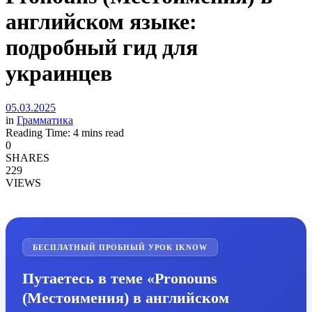
английском языке:
подробный гид для
украинцев
05.03.2025
in
Грамматика
Reading Time: 4 mins read
0
SHARES
229
VIEWS
БЕСПЛАТНЫЙ ПРОБНЫЙ УРОК IKNOW
Путаетесь в теме «Pronouns
(Местоимения) в английском