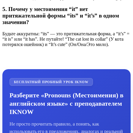
5. Почему у местоимения “it” нет
притяжательной формы “its” и “it’s” в одном
значении?
Будьте аккуратны: “its” — это притяжательная форма, а “it’s” =
“it is” или “it has”. Не путайте! “The cat lost its collar” (У кота
потерялся ошейник) и “It’s cute” (Он/Она/Это мило).
БЕСПЛАТНЫЙ ПРОБНЫЙ УРОК IKNOW
Разберите «Pronouns (Местоимения) в
английском языке» с преподавателем
IKNOW
Не просто прочитать правило, а понять, как
использовать его в предложениях, диалогах и реальной