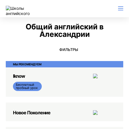
Английский для начинающих
Для школьников (Подростков)
Английский для иммиграции
Английский для деловой переписки
Общий английский в
Александрии
ФИЛЬТРЫ
МЫ РЕКОМЕНДУЕМ
Iknow
Бесплатный
пробный урок
Новое Поколение